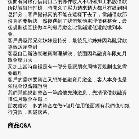
後面有向銀行借貸自己的條件收入不明確加上私設借款
所以被銀行打槍，時間久了壓力越來越大都只有繳到利
息部分，客戶覺得真的不能在這樣下去了，當鋪借款部
份真的要解決，然後遇到了我們幫他處理債務整合，最
後規劃後直接做本利攤月繳金比當鋪還低還能繳到本
金。
客戶房屋跟兄弟姊妹是持分，最後兄弟姊妹因為亂貸款
導致房屋查封
客屋自己辦法朝融資辦理解決，後面因為融資年限短月
繳金壓力大，
又加上當時處裡是有一部分是跟朋友周轉要規劃也急需
要處理
客戶的需求要資金又想降低融資月繳金，客人本身也是
領現金沒薪轉證明，
我們幫他規劃整合一筆讓他先純繳息，先清償借款融資
降低月繳金在還上
朋友借款，多的資金在做6個月信用後面經有我們也朝銀
行貸款，圓滿落幕。
商品Q&A